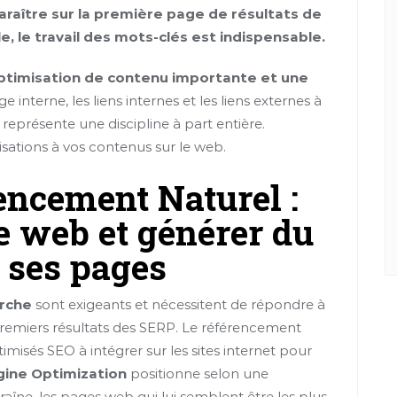
aître sur la première page de résultats de
le travail des mots-clés est indispensable.
ptimisation de contenu importante et une
age interne, les liens internes et les liens externes à
r représente une discipline à part entière.
ations à vos contenus sur le web.
encement Naturel :
te web et générer du
r ses pages
erche
sont exigeants et nécessitent de répondre à
remiers résultats des SERP. Le référencement
isés SEO à intégrer sur les sites internet pour
gine Optimization
positionne selon une
aîne, les pages web qui lui semblent être les plus