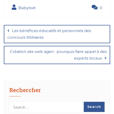
Babytwit
0
Navigation
de
Les bénéfices éducatifs et personnels des
l’article
concours littéraires
Création site web agen : pourquoi faire appel à des
experts locaux
Rechercher