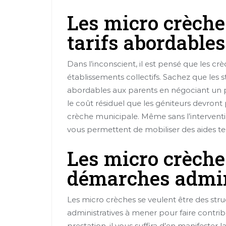
Les micro crèche
tarifs abordables
Dans l’inconscient, il est pensé que les cr
établissements collectifs. Sachez que les 
abordables aux parents en négociant un par
le coût résiduel que les géniteurs devront
crèche municipale. Même sans l’interventi
vous permettent de mobiliser des aides tel
Les micro crèches
démarches admin
Les micro crèches se veulent être des stru
administratives à mener pour faire contri
prestation, il vous suffira d’en manifester l